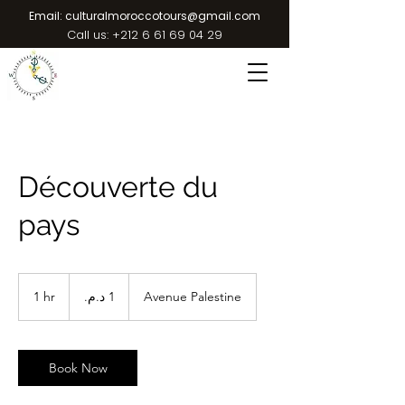
Email:
culturalmoroccotours@gmail.com
Call us:
+212 6 61 69 04 29
Découverte du
pays
1
درهم
1 hr
1
Avenue Palestine
مغربي
h
Book Now